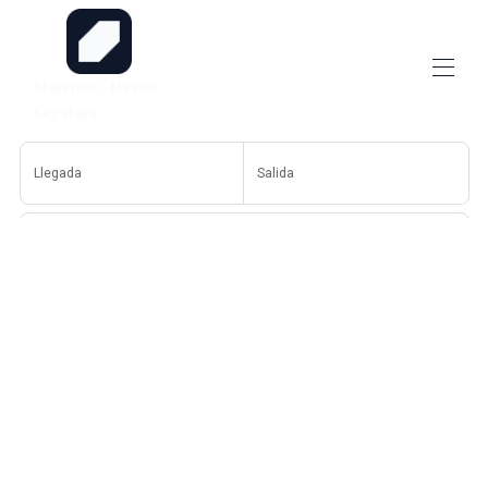
StayWork - Mexico
City stays
Inicio
Llegada
Salida
Propiedades
▾
Personas
Buscar
Más filtros